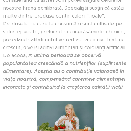
considerând că astfel vom putea asigura celulelor
noastre hrana echilibrată. Specialiştii susţin că astăzi
multe dintre produse conţin calorii "goale".
Produsele pe care le consumăm sunt cultivate pe
soluri epuizate, prelucrate cu ingrășăminte chimice,
posedând calităţi nutritive reduse la un nivel caloric
crescut, diverși aditivi alimentari și coloranți artificiali.
De aceea,
în ultima perioadă se observă
popularitatea crescândă a nutrienţilor (suplimente
alimentare). Aceștia au o contribuție valoroasă în
viața noastră, compensând carențele alimentației
incorecte și contribuind la creșterea calității vieții.